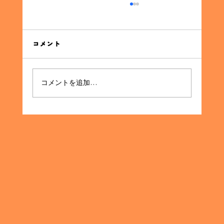
同窓会の集金代行サービスの利点
同窓会の集金代行サービスの利点 同窓会を企画
する際に直面する最大の課題の一つが、参加者
コメント
からの集金です。イベントの成功には欠かせな
いこのプロセスを、効率的かつスムーズに進め
る方法として「集金代行サービス」が注目され
コメントを追加…
ています。本記事では、集金代行サービスがど
のように同窓会の企画...