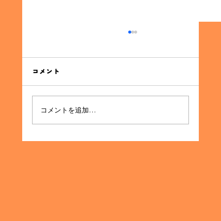
同窓会の集金代行サービスの利点
同窓会の集金代行サービスの利点 同窓会を企画
する際に直面する最大の課題の一つが、参加者
コメント
からの集金です。イベントの成功には欠かせな
いこのプロセスを、効率的かつスムーズに進め
る方法として「集金代行サービス」が注目され
コメントを追加…
ています。本記事では、集金代行サービスがど
のように同窓会の企画...