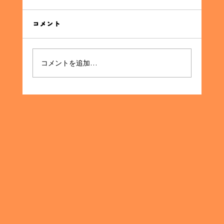
同窓会の集金代行サービスの利点 同窓会を企画
する際に直面する最大の課題の一つが、参加者
コメント
からの集金です。イベントの成功には欠かせな
いこのプロセスを、効率的かつスムーズに進め
る方法として「集金代行サービス」が注目され
コメントを追加…
ています。本記事では、集金代行サービスがど
のように同窓会の企画...