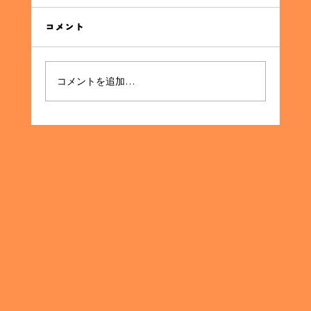
同窓会の集金代行サービスの利点 同窓会を企画
する際に直面する最大の課題の一つが、参加者
コメント
からの集金です。イベントの成功には欠かせな
いこのプロセスを、効率的かつスムーズに進め
る方法として「集金代行サービス」が注目され
コメントを追加…
ています。本記事では、集金代行サービスがど
のように同窓会の企画...