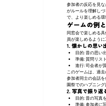
参加者の反応を見な
がルールを理解しづ
で、より楽しめる環
ゲームの例
同窓会で楽しめる具
員が楽しめるように
1. 懐かしの思
目的: 昔の思
準備: 質問リ
進行: 司会者
このゲームは、過去
参加者同士の会話を
園祭でのハプニング
2. 写真で振り
目的: 昔の写
準備: 参加者