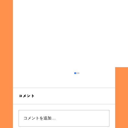
同窓会の集金代行サービスの利点
同窓会の集金代行サービスの利点 同窓会を企画
する際に直面する最大の課題の一つが、参加者
コメント
からの集金です。イベントの成功には欠かせな
いこのプロセスを、効率的かつスムーズに進め
る方法として「集金代行サービス」が注目され
コメントを追加…
ています。本記事では、集金代行サービスがど